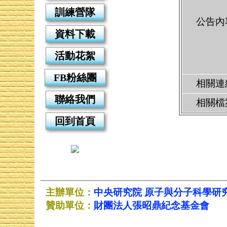
訓練營隊
公告內
資料下載
活動花絮
FB粉絲團
相關連
聯絡我們
相關檔
回到首頁
主辦單位：
中央研究院
原子與分子科學研
贊助單位：
財團法人張昭鼎紀念基金會