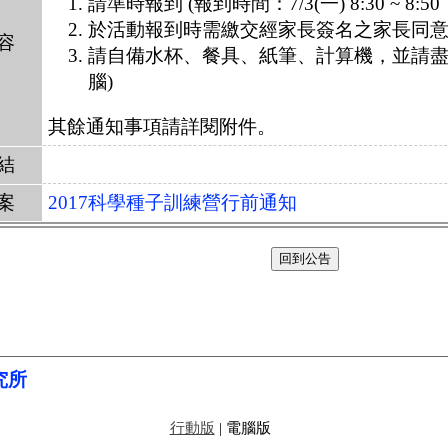
請準時報到 (報到時間：7/3(一) 8:30 ~ 8:50
於活動報到時需繳交經家長簽名之家長同
容
請自備水杯、餐具、紙筆、計算機，並請盡
腦)
其餘通知事項請詳閱附件。
結
案
2017科學種子訓練營行前通知
回到公告
究所
行動版
| 電腦版