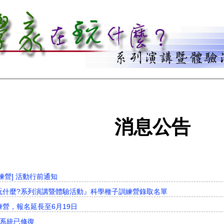
消息公告
訓練營] 活動行前通知
在玩什麼?系列演講暨體驗活動』科學種子訓練營錄取名單
練營，報名延長至6月19日
名系統已修復