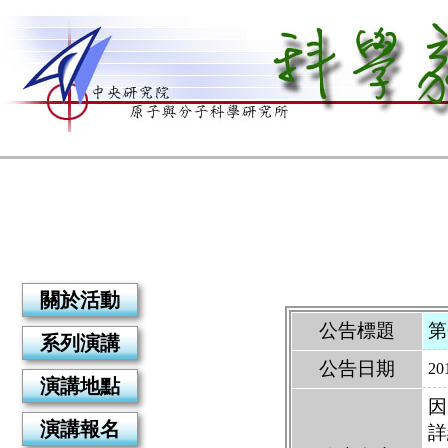
關於活動
公告標題
第
系列演講
公告日期
20
演講地點
因
演講報名
詳