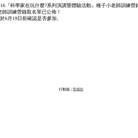
016『科學家在玩什麼?系列演講暨體驗活動』種子小老師訓練營
小老師訓練營錄取名單已公佈！
6月19日前確認是否參加。
行動版 |
電腦版