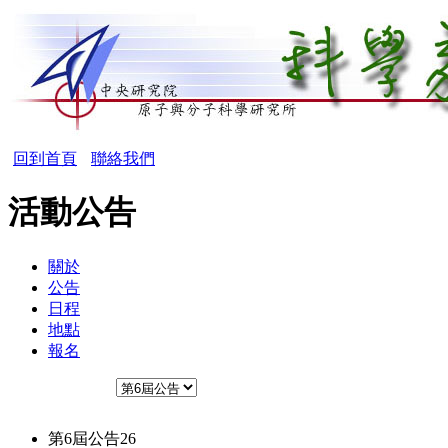
回到首頁
聯絡我們
活動公告
關於
公告
日程
地點
報名
第6屆公告
26