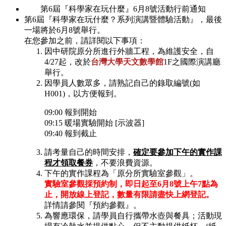
第6屆『科學家在玩什麼』6月8號活動行前通知
第6屆『科學家在玩什麼？系列演講暨體驗活動』，最後
一場將於6月8號舉行。
在您參加之前，請詳閱以下事項：
因中研院原分所進行外牆工程，為維護安全，自
4/27起，改於
台灣大學天文數學館
1F之國際演講廳
舉行。
因學員人數眾多，請熟記自己的錄取編號(如
H001)，以方便報到。
09:00 報到開始
09:15 暖場實驗開始 [示波器]
09:40 報到截止
請考量自己的時間安排，
確定要參加下午的實作課
程才領取餐券
，不要浪費資源。
下午的實作課程為「原分所實驗室參觀」。
實驗室參觀採預約制，即日起至6月8號上午7點為
止，開放線上登記，數量有限請盡快上網登記。
詳情請參閱『預約參觀』。
為響應環保，請學員自行攜帶水壺與餐具；活動現