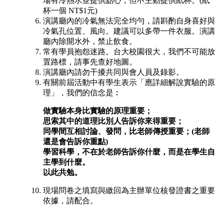
場有冷熱水並提供點心，但不主動提供紙杯。(紙
杯一個 NT$1元)
演講廳內的冷氣無法完全均勻，請斟酌自身喜好與
冷氣孔位置、風向。建議可以多帶一件衣服。演講
廳內除開水外，禁止飲食。
常有學員抱怨迷路。台大校園很大，我們不可能放
置路標，請事先查好地圖。
演講廳內請勿干擾共同與會人員及錄影。
有關前屆活動中有學生表示「應詳細解說實驗的原
理」，我們的信念是︰
做實驗本身比實驗的原理重要；
思索其中的道理比別人告訴你來得重要；
同學間互相討論、發問，比老師傳授重要；(老師
還是會告訴你重點)
學習科學，不在於老師告訴你什麼，而是在學生自
主學到什麼。
以此共勉。
現場問卷之填寫與繳回為主辦單位核發證書之重要
依據，請配合。