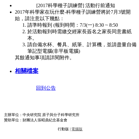
[2017科學種子訓練營] 活動行前通知
2017年科學家在玩什麼-科學種子訓練營將於7月3號開
始，請注意以下幾點：
請準時報到 (報到時間：7/3(一) 8:30 ~ 8:50
於活動報到時需繳交經家長簽名之家長同意書紙
本。
請自備水杯、餐具、紙筆、計算機，並請盡量自備
筆記型電腦(非平板電腦)
其餘通知事項請詳閱附件。
相關檔案
回到公告
主辦單位：中央研究院 原子與分子科學研究所
贊助單位：財團法人張昭鼎紀念基金會
行動版 |
電腦版