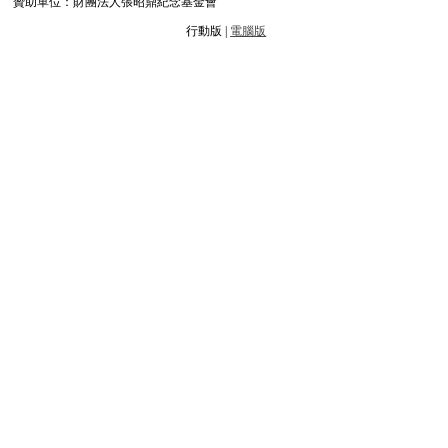
贊助單位：財團法人張昭鼎紀念基金會
行動版 |
電腦版